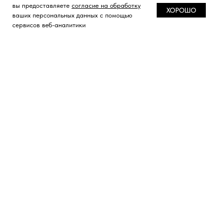
вы предоставляете
согласие на обработку
ХОРОШО
ваших персональных данных с помощью
сервисов веб-аналитики
КОНТАКТЫ
Вы можете связаться с нами по почте,
WhatsАpp и в социальных сетях
Будем рады ответить на ваши вопросы с
понедельника по пятницу