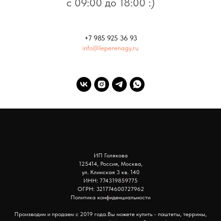
с 09:00 до 18:00 :)
+7 985 925 36 93
info@leperenagy.ru
ИП Голякова
125414, Россия, Москва,
ул. Клинская 3 кв. 140
ИНН: 774319859775
ОГРН: 321774600727962
Политика конфиденциальности
Производим и продаем с 2019 года.Вы можете купить - паштеты, террины,