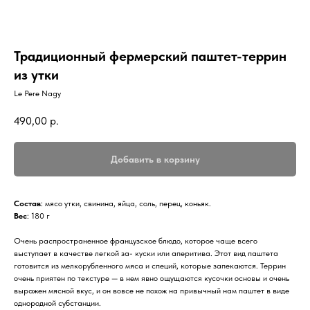
Традиционный фермерский паштет-террин
из утки
Le Pere Nagy
490,00
р.
Добавить в корзину
Состав
: мясо утки, свинина, яйца, соль, перец, коньяк.
Вес
: 180 г
Очень распространенное французское блюдо, которое чаще всего
выступает в качестве легкой за- куски или аперитива. Этот вид паштета
готовится из мелкорубленного мяса и специй, которые запекаются. Террин
очень приятен по текстуре — в нем явно ощущаются кусочки основы и очень
выражен мясной вкус, и он вовсе не похож на привычный нам паштет в виде
однородной субстанции.