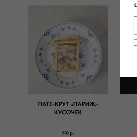
Ф
ПATE-КРУТ «ПАРИЖ»
КУСОЧЕК
610
р.