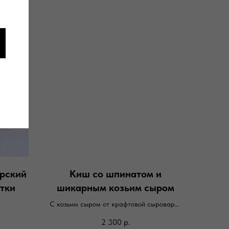
рский
Киш со шпинатом и
утки
шикарным козьим сыром
С козьим сыром от крафтовой сыроварни
Раниталь
2 300
р.