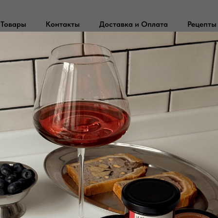
Товары
Контакты
Доставка и Оплата
Рецепты
Колбаски Мергез 1
2 000
р.
Добавить в корзину
Состав:
баранина, говядина, соль
ханут
Вес
:1 кг