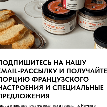
Самые популярные во Франции к
встреча с друзьями или семьей н
Пикантные колбаски мергез при
изготавливаются из баранины и 
специй.
Наши колбаски мергез очень нат
консервантов.
Заказ по весу. Доставка перед в
ПОДПИШИТЕСЬ НА НАШУ
EMAIL-РАССЫЛКУ И ПОЛУЧАЙТ
ПОРЦИЮ ФРАНЦУЗСКОГО
НАСТРОЕНИЯ И СПЕЦИАЛЬНЫЕ
ПРЕДЛОЖЕНИЯ
ишем о нас, французских рецептах и традициях. Немного