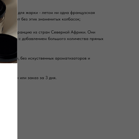
олбаски для жарки - летом ни одна французская
е проходит без этих знаменитых колбасок;
шли во Францию из стран Северной Африки. Они
говядины с добавлением большого количества пряных
уральные, без искуственных ароматизаторов и
ыходными или заказ за 3 дня.
Е