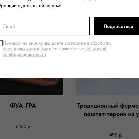
ранции с доставкой на дом!
ХИТ!
Подписаться
Нажимая на кнопку, вы даете
согласие на обработку
персональных данных
и соглашаетесь c
политикой
конфиденциальности
ФУА-ГРА
Традиционный ферме
паштет-террин из 
3 400
р.
490
р.